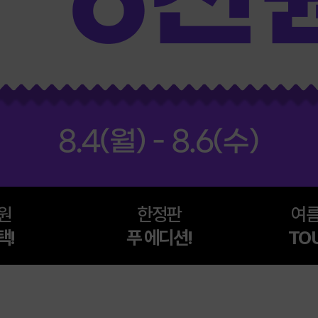
0원
한정판
여름
택!
푸 에디션!
TO