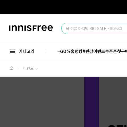
본
문
으
로
바
이
로
올 여름 마지막 BIG SALE ~60%💥
니
가
스
기
프
리
카테고리
~60%
홈
랭킹
#반값
이벤트
쿠폰존
첫구
이벤트