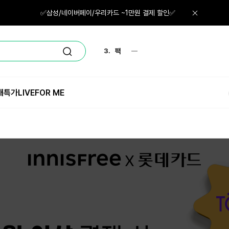
1.
체험
✅삼성/네이버페이/우리카드 ~1만원 결제 할인✅
2.
마스크팩
3.
팩
4.
노세범
매특가
LIVE
FOR ME
5.
선크림
6.
스킨
7.
파우더
8.
체험단
9.
네일
10.
레티놀
1.
체험