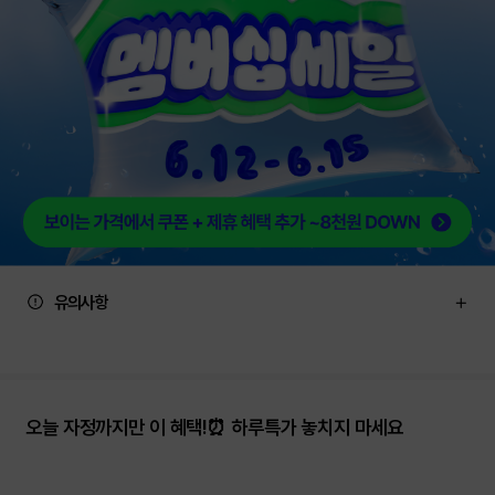
유의사항
오늘 자정까지만 이 혜택!⏰ 하루특가 놓치지 마세요